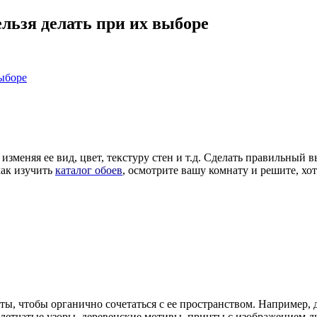
ельзя делать при их выборе
меняя ее вид, цвет, текстуру стен и т.д. Сделать правильный в
как изучить
каталог обоев
, осмотрите вашу комнату и решите, хо
ты, чтобы органично сочетаться с ее пространством. Например,
летчатые узоры, деревенские мотивы, принты с изображением ди