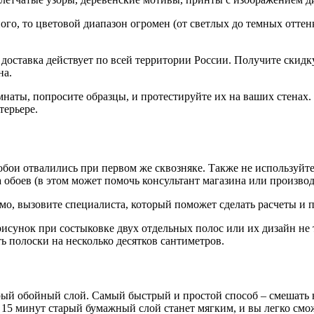
ого, то цветовой диапазон огромен (от светлых до темных оттен
 доставка действует по всей территории России. Получите скидк
на.
наты, попросите образцы, и протестируйте их на ваших стенах. 
терьере.
 обои отвалились при первом же сквозняке. Также не используйт
 обоев (в этом может помочь консультант магазина или производ
, вызовите специалиста, который поможет сделать расчеты и пр
рисунок при состыковке двух отдельных полос или их дизайн не 
ть полоски на несколько десятков сантиметров.
арый обойный слой. Самый быстрый и простой способ – смешать 
 15 минут старый бумажный слой станет мягким, и вы легко смож