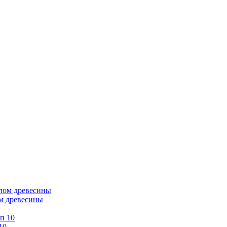
ом древесины
10